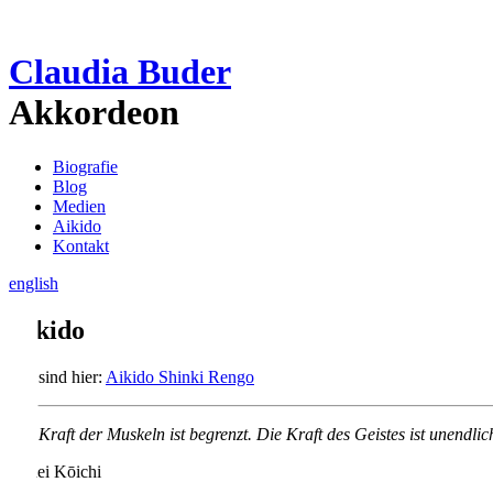
Claudia Buder
Akkordeon
Biografie
Blog
Medien
Aikido
Kontakt
english
Aikido
Wir sind hier:
Aikido Shinki Rengo
Die Kraft der Muskeln ist begrenzt. Die Kraft des Geistes ist unendlic
Tōhei Kōichi